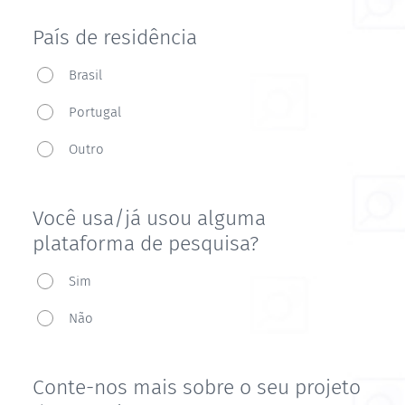
País de residência
País
Brasil
de
Portugal
residência
Outro
Você usa/já usou alguma
plataforma de pesquisa?
Você
Sim
usa/já
Não
usou
alguma
plataforma
Conte-nos mais sobre o seu projeto