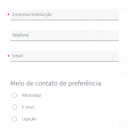
Empresa/Instituição
Telefone
Email
Meio de contato de preferência
Meio
WhatsApp
de
E-mail
contato
de
Ligação
preferência